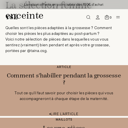
La sélection femme
Livraison offerte en point relais dès 100€ d'achat
enceinte
0
Quelles sont les pièces adaptées à la grossesse ? Comment
choisir les pièces les plus adaptées au post-partum ?
Voici notre sélection de pièces dans lesquelles vous vous
sentirez (vraiment) bien pendant et après votre grossesse,
portées par @taina.csg.
ARTICLE
Comment s'habiller pendant la grossesse
?
Tout ce qu'il faut savoir pour choisir les pièces qui vous
accompagneront à chaque étape de la maternité.
Une pièce Rêve d'horizon
100 £GB
Une pièce Rêve d'horizon
Une pièce Rêve d'horizon
100 £GB
100 £GB
Une pièce Rêve d'horizon
100 £GB
Une pièce Rêve d'horizon
Une pièce Rêve d'horizon
100 £GB
100 £GB
Une pièce Rêve d'horizon
100 £GB
Une pièce Rêve d'horizon
100 £GB
Une pièce Rêve d'horizon
100 £GB
LIRE L'ARTICLE
MAILLOTS