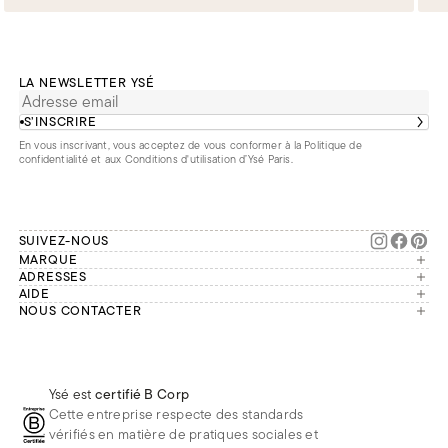
LA NEWSLETTER YSÉ
S’INSCRIRE
En vous inscrivant, vous acceptez de vous conformer à la
Politique de
confidentialité
et aux
Conditions d'utilisation d’Ysé Paris
.
SUIVEZ-NOUS
MARQUE
Manifesto
ADRESSES
Paris
AIDE
Engagements
Mon compte
NOUS CONTACTER
France
Seconde vie
Notre équipe vous répond du
Suivre ma commande
Bruxelles
Réparation
lundi au vendredi de 9h à 18h.
Effectuer un retour
Londres
Nous rejoindre
Whatsapp
Renoncer au contrat
Téléphone
Livraisons & Retours
Ysé est
certifié B Corp
E-mail
Foire aux questions
Cette entreprise respecte des standards
Réduction étudiante
vérifiés en matière de pratiques sociales et