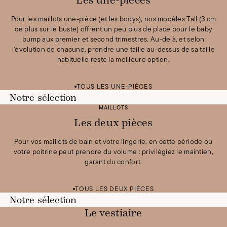
Les une-pièces
Pour les maillots une-pièce (et les bodys), nos modèles Tall (3 cm
de plus sur le buste) offrent un peu plus de place pour le baby
bump aux premier et second trimestres. Au-delà, et selon
l'évolution de chacune, prendre une taille au-dessus de sa taille
habituelle reste la meilleure option.
Voir la silhouette
Une pièce Écris-moi
100 £GB
TOUS LES UNE-PIÈCES
Test Bundle
85 £GB
/
0 £GB
Test Bundle
85 £GB
/
0 £GB
Test Bundle
85 £GB
/
0 £GB
Test Bundle
85 £GB
/
0 £GB
Notre sélection
TOUS NOS UNE-PIÈCE
MAILLOTS
Les deux pièces
Pour vos maillots de bain et votre lingerie, en cette période où
votre poitrine peut prendre du volume : privilégiez le maintien,
garant du confort.
Voir la silhouette
Voir la silhouette
Corbeille Peau salée
70 £GB
Culotte Peau salée
40 £GB
TOUS LES DEUX PIÈCES
Test Bundle
85 £GB
/
0 £GB
Test Bundle
85 £GB
/
0 £GB
Test Bundle
85 £GB
/
0 £GB
Test Bundle
85 £GB
/
0 £GB
Notre sélection
TOUS NOS MAILLOTS CORBEILLES
TOUS NOS DEUX PIÈCES
Le vestiaire