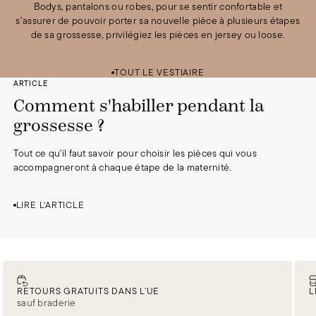
Bodys, pantalons ou robes, pour se sentir confortable et
s’assurer de pouvoir porter sa nouvelle pièce à plusieurs étapes
de sa grossesse, privilégiez les pièces en jersey ou loose.
Test Bundle
85 £GB
/
0 £GB
Test Bundle
85 £GB
/
0 £GB
Test Bundle
85 £GB
/
0 £GB
Test Bundle
85 £GB
/
0 £GB
TOUT LE VESTIAIRE
ARTICLE
Comment s'habiller pendant la
grossesse ?
Tout ce qu'il faut savoir pour choisir les pièces qui vous
accompagneront à chaque étape de la maternité.
LIRE L'ARTICLE
RETOURS GRATUITS DANS L’UE
L
sauf braderie