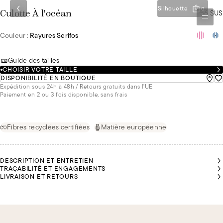
Silhouette
0
56 $US
Culotte À l'océan
Couleur :
Rayures Serifos
Guide des tailles
CHOISIR VOTRE TAILLE
DISPONIBILITÉ EN BOUTIQUE
Expédition sous 24h à 48h / Retours gratuits dans l'UE
Paiement en 2 ou 3 fois disponible, sans frais
Fibres recyclées certifiées
Matière européenne
DESCRIPTION ET ENTRETIEN
TRAÇABILITÉ ET ENGAGEMENTS
LIVRAISON ET RETOURS