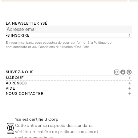
LA NEWSLETTER YSÉ
S’INSCRIRE
En vous inscrivant, vous acceptez de vous conformer à la
Politique de
confidentialité
et aux
Conditions d'utilisation d’Ysé Paris
.
SUIVEZ-NOUS
MARQUE
Manifesto
ADRESSES
Paris
AIDE
Engagements
Mon compte
NOUS CONTACTER
France
Seconde vie
Notre équipe vous répond du
Suivre ma commande
Bruxelles
Réparation
lundi au vendredi de 9h à 18h.
Effectuer un retour
Londres
Nous rejoindre
Whatsapp
Renoncer au contrat
Téléphone
Livraisons & Retours
Ysé est
certifié B Corp
E-mail
Foire aux questions
Cette entreprise respecte des standards
Réduction étudiante
vérifiés en matière de pratiques sociales et
environnementales.