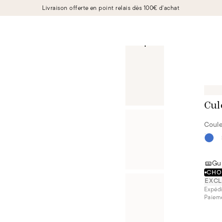
Livraison offerte en point relais dès 100€ d'achat
Cul
Coule
Gui
CHOI
EXCL
Expédi
Paieme