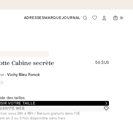
ADRESSES
MARQUE
JOURNAL
0
56 $US
otte Cabine secrète
ur :
Vichy Bleu Foncé
de des tailles
SIR VOTRE TAILLE
USIVITÉ WEB
tion sous 24h à 48h / Retours gratuits dans l'UE
nt en 2 ou 3 fois disponible, sans frais