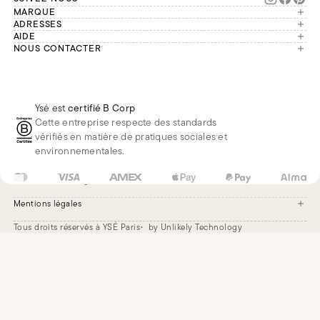
MARQUE
Manifesto
ADRESSES
Paris
AIDE
Engagements
Mon compte
NOUS CONTACTER
France
Seconde vie
Notre équipe vous répond du
Suivre ma commande
Bruxelles
Réparation
lundi au vendredi de 9h à 18h.
Effectuer un retour
Londres
Nous rejoindre
Whatsapp
Renoncer au contrat
Téléphone
Livraisons & Retours
Ysé est
certifié B Corp
E-mail
Foire aux questions
Cette entreprise respecte des standards
Réduction étudiante
vérifiés en matière de pratiques sociales et
environnementales.
US
USD
$
Changer
Mentions légales
Tous droits réservés à YSÉ Paris
by Unlikely Technology
Mentions légales
CGV
Paramètres des cookies
Accessibilité