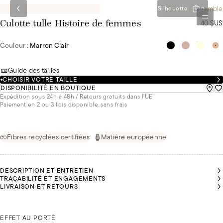
-10€ sur l'ensemble
Silhouette
0
40 $US
Culotte tulle Histoire de femmes
Couleur :
Marron Clair
Guide des tailles
CHOISIR VOTRE TAILLE
DISPONIBILITÉ EN BOUTIQUE
Expédition sous 24h à 48h / Retours gratuits dans l'UE
Paiement en 2 ou 3 fois disponible, sans frais
Fibres recyclées certifiées
Matière européenne
DESCRIPTION ET ENTRETIEN
TRAÇABILITÉ ET ENGAGEMENTS
LIVRAISON ET RETOURS
ABELLE
ABELLE
MALU
MALU
MALU
MALU
PORTE
PORTE
PORTE
PORTE
PORTE
PORTE
DU 42
DU 42
ISABELLE PORTE DU 42
DU 36
DU 36
DU 36
DU 36
EFFET AU PORTÉ