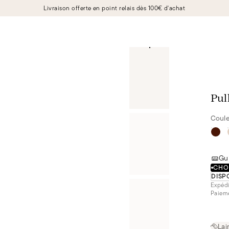
Livraison offerte en point relais dès 100€ d'achat
Pul
Coule
Gui
CHOI
DISP
Expédi
Paieme
Lai