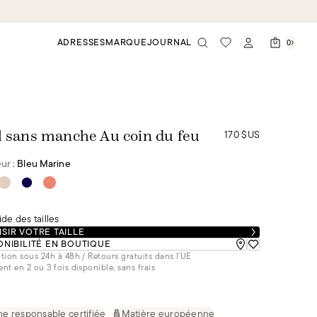
ADRESSES
MARQUE
JOURNAL
0
170 $US
l sans manche Au coin du feu
ur :
Bleu Marine
de des tailles
SIR VOTRE TAILLE
ONIBILITÉ EN BOUTIQUE
tion sous 24h à 48h / Retours gratuits dans l'UE
nt en 2 ou 3 fois disponible, sans frais
ne responsable certifiée
Matière européenne