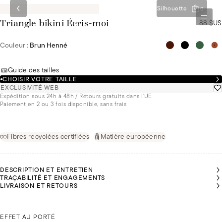
Silhouette
0
88 $US
Triangle bikini Écris-moi
Couleur :
Brun Henné
Guide des tailles
CHOISIR VOTRE TAILLE
EXCLUSIVITÉ WEB
Expédition sous 24h à 48h / Retours gratuits dans l'UE
Paiement en 2 ou 3 fois disponible, sans frais
Fibres recyclées certifiées
Matière européenne
DESCRIPTION ET ENTRETIEN
TRAÇABILITÉ ET ENGAGEMENTS
OLIVIA
OLIVIA
LIVRAISON ET RETOURS
FAIT
FAIT
DU
DU
85B ET
85B ET
PORTE
PORTE
SARAH FAIT DU 85B ET PORTE DU 36
DU 36
DU 36
O
EFFET AU PORTÉ