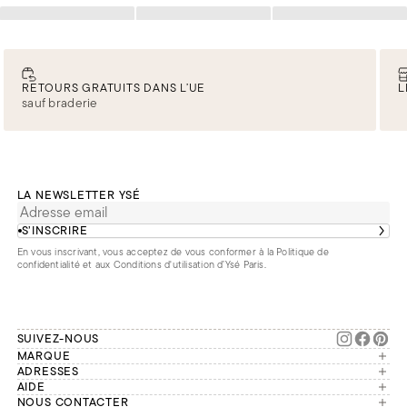
Chargement
Chargement
Chargement
RETOURS GRATUITS DANS L’UE
L
sauf braderie
LA NEWSLETTER YSÉ
S’INSCRIRE
En vous inscrivant, vous acceptez de vous conformer à la
Politique de
confidentialité
et aux
Conditions d'utilisation d’Ysé Paris
.
SUIVEZ-NOUS
MARQUE
Manifesto
ADRESSES
Paris
AIDE
Engagements
Mon compte
NOUS CONTACTER
France