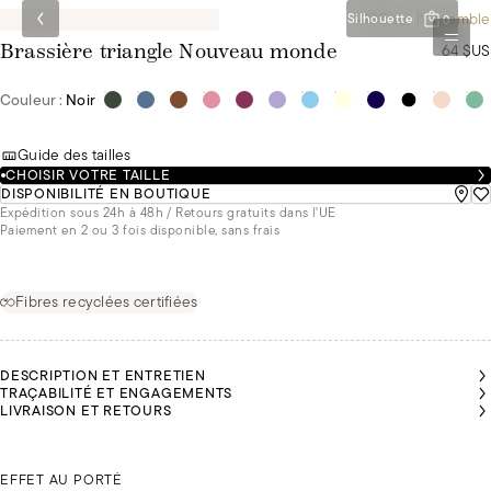
-10€ sur l'ensemble
Silhouette
0
64 $US
Brassière triangle Nouveau monde
Couleur :
Noir
Guide des tailles
CHOISIR VOTRE TAILLE
DISPONIBILITÉ EN BOUTIQUE
Expédition sous 24h à 48h / Retours gratuits dans l'UE
Paiement en 2 ou 3 fois disponible, sans frais
Fibres recyclées certifiées
DESCRIPTION ET ENTRETIEN
MALU
MALU
MALU
MALU
MALU
MALU
TRAÇABILITÉ ET ENGAGEMENTS
FAIT
FAIT
FAIT
FAIT
FAIT
FAIT
LIVRAISON ET RETOURS
ABELLE
ABELLE
DU
DU
DU
DU
DU
DU
AIT DU
AIT DU
85B
85B
85B
85B
85B
85B
5C ET
5C ET
ET
ET
ET
ET
ET
ET
PORTE
PORTE
PORTE
PORTE
PORTE
PORTE
PORTE
PORTE
DU L
DU L
ISABELLE FAIT DU 95C ET PORTE DU L
DU S
DU S
DU S
DU S
DU S
DU S
EFFET AU PORTÉ