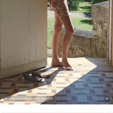
Allumette amoureuse Short dress
£70