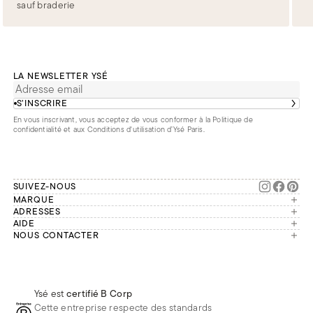
sauf braderie
LA NEWSLETTER YSÉ
S’INSCRIRE
En vous inscrivant, vous acceptez de vous conformer à la
Politique de
confidentialité
et aux
Conditions d'utilisation d’Ysé Paris
.
SUIVEZ-NOUS
MARQUE
Manifesto
ADRESSES
Paris
AIDE
Engagements
Mon compte
NOUS CONTACTER
France
Seconde vie
Notre équipe vous répond du
Suivre ma commande
Bruxelles
Réparation
lundi au vendredi de 9h à 18h.
Effectuer un retour
Londres
Nous rejoindre
Whatsapp
Renoncer au contrat
Téléphone
Livraisons & Retours
Ysé est
certifié B Corp
E-mail
Foire aux questions
Cette entreprise respecte des standards