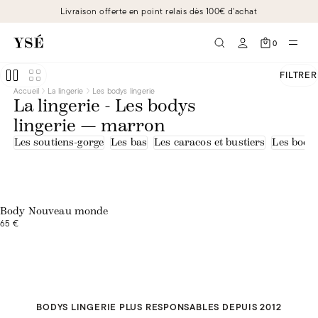
Livraison offerte en point relais dès 100€ d'achat
0
FILTRER
Accueil
La lingerie
Les bodys lingerie
La lingerie - Les bodys
lingerie — marron
Les soutiens-gorge
Les bas
Les caracos et bustiers
Les bodys
Exclusivité web
Body Nouveau monde
65 €
BODYS LINGERIE PLUS RESPONSABLES DEPUIS 2012