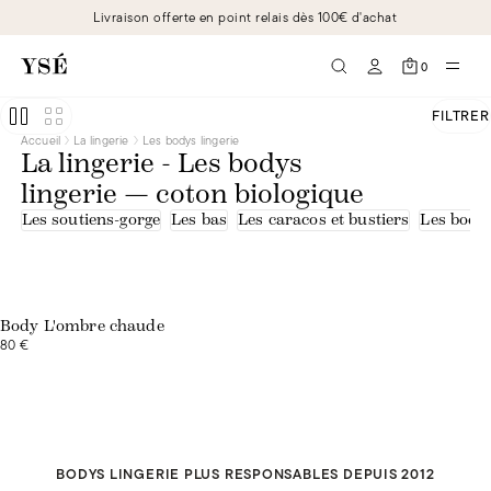
Livraison offerte en point relais dès 100€ d'achat
0
FILTRER
Accueil
La lingerie
Les bodys lingerie
La lingerie - Les bodys
lingerie — coton biologique
Les soutiens-gorge
Les bas
Les caracos et bustiers
Les bodys
Body L'ombre chaude
80 €
BODYS LINGERIE PLUS RESPONSABLES DEPUIS 2012