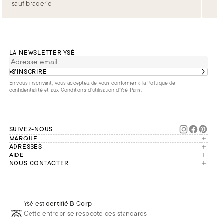
sauf braderie
LA NEWSLETTER YSÉ
S’INSCRIRE
En vous inscrivant, vous acceptez de vous conformer à la
Politique de
confidentialité
et aux
Conditions d'utilisation d’Ysé Paris
.
SUIVEZ-NOUS
MARQUE
Manifesto
ADRESSES
Paris
AIDE
Engagements
Mon compte
NOUS CONTACTER
France
Seconde vie
Notre équipe vous répond du
Suivre ma commande
Bruxelles
Réparation
lundi au vendredi de 9h à 18h.
Effectuer un retour
Londres
Nous rejoindre
Whatsapp
Renoncer au contrat
Téléphone
Livraisons & Retours
Ysé est
certifié B Corp
E-mail
Foire aux questions
Cette entreprise respecte des standards