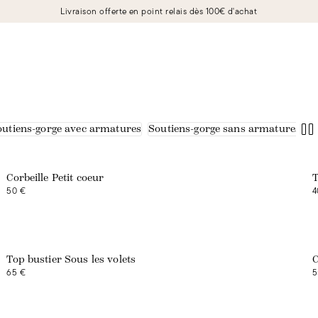
Livraison offerte en point relais dès 100€ d'achat
outiens-gorge avec armatures
Soutiens-gorge sans armatures
Corbeille Petit coeur
T
50 €
4
Top bustier Sous les volets
C
65 €
5
Exclusivité web