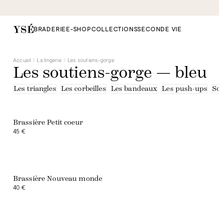
BRADERIE
E-SHOP
COLLECTIONS
SECONDE VIE
Accueil
La lingerie
Les soutiens-gorge
Les soutiens-gorge — bleu
Les triangles
Les corbeilles
Les bandeaux
Les push-ups
S
Brassière Petit coeur
45 €
Brassière Nouveau monde
40 €
Exclusivité web