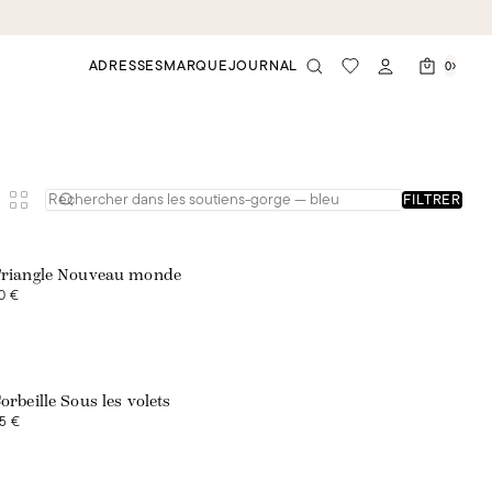
ADRESSES
MARQUE
JOURNAL
0
FILTRER
riangle Nouveau monde
0 €
orbeille Sous les volets
5 €
Exclusivité web