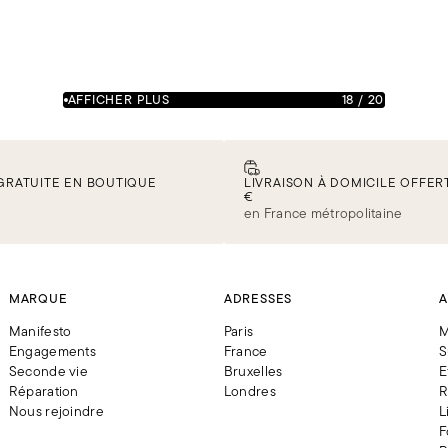
AFFICHER PLUS
18
/
20
GRATUITE EN BOUTIQUE
LIVRAISON À DOMICILE OFFERT
€
en France métropolitaine
MARQUE
ADRESSES
A
Manifesto
Paris
M
Engagements
France
S
Seconde vie
Bruxelles
E
Réparation
Londres
R
Nous rejoindre
L
F