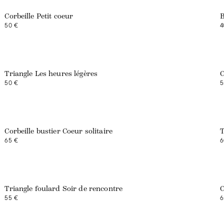
Corbeille Petit coeur
B
50 €
4
Exclusivité web
Triangle Les heures légères
C
50 €
5
Corbeille bustier Coeur solitaire
T
65 €
6
Triangle foulard Soir de rencontre
C
55 €
6