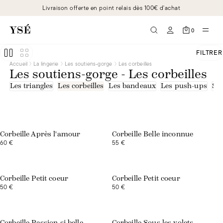
Beige
Livraison offerte en point relais dès 100€ d'achat
Blanc
Bleu
Imprimé
0
Marron
Noir
Rose
FILTRER
Rouge
Accueil
La lingerie
Les soutiens-gorge
Les corbeilles
Vert
Les soutiens-gorge - Les corbeilles
Violet
Dentelle
Les triangles
Les corbeilles
Les bandeaux
Les push-ups
Sou
Dentelle - fibres recyclées
Tulle
Tulle - fibres recyclées
Tulle brodé
Corbeille Après l'amour
Corbeille Belle inconnue
60 €
55 €
Corbeille Petit coeur
Corbeille Petit coeur
50 €
50 €
Exclusivité web
Corbeille Passion si belle
Corbeille Sous les volets