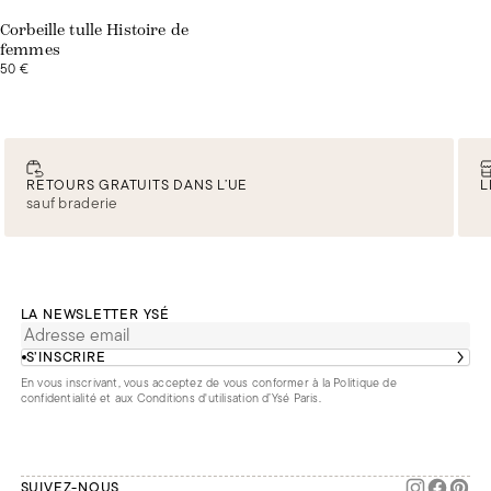
Corbeille tulle Histoire de
femmes
50 €
RETOURS GRATUITS DANS L’UE
L
sauf braderie
LA NEWSLETTER YSÉ
S’INSCRIRE
En vous inscrivant, vous acceptez de vous conformer à la
Politique de
confidentialité
et aux
Conditions d'utilisation d’Ysé Paris
.
SUIVEZ-NOUS