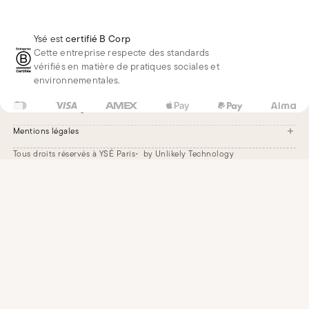
lundi au vendredi de 9h à 18h.
Effectuer un retour
Londres
Nous rejoindre
Whatsapp
Renoncer au contrat
Téléphone
Livraisons & Retours
Ysé est
certifié B Corp
E-mail
Foire aux questions
Cette entreprise respecte des standards
Réduction étudiante
vérifiés en matière de pratiques sociales et
environnementales.
FR
EUR
€
Changer
Mentions légales
Tous droits réservés à YSÉ Paris
by Unlikely Technology
Mentions légales
CGV
Paramètres des cookies
Accessibilité