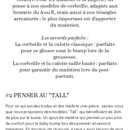
pense à nos modèles de corbeille, adaptés aux
bonnets du A au E, mais aussi à nos triangles
armaturés : le plus important est d’apporter
du maintien.
Les accords parfaits :
La corbeille et la culotte classique : parfaits
pour se glisser sous le bump lors de la
grossesse.
La corbeille et la culotte taille haute : parfaits
pour garantir du maintien lors du post-
Corbeille Peau salée
65 €
Corbeille Peau salée
65 €
Culotte Peau salée
35 €
partum.
#2 PENSER AU “TALL”
Pour ce qui est des bodys et des maillots une-pièce : saviez-vous
que nous proposons des modèles “Tall”, qui bénéficient de 3cm
de plus sur le buste. Un ajout de matière qui permet un peu plus
de confort pour le baby-bump lors des premier et second
trimestres. En fonction de chacune, il peut y avoir besoin de plus