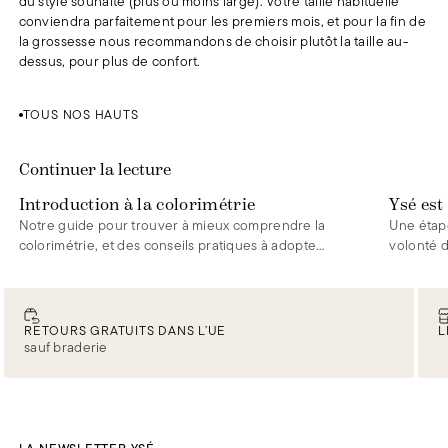
du style souhaité (plus ou moins large). Votre taille habituelle
conviendra parfaitement pour les premiers mois, et pour la fin de
la grossesse nous recommandons de choisir plutôt la taille au-
dessus, pour plus de confort.
TOUS NOS HAUTS
Une pièce Rêve d'horizon
Une pièce Rêve d'horizon
95 €
95 €
Continuer la lecture
Introduction à la colorimétrie
Ysé est
Notre guide pour trouver à mieux comprendre la
Une étape
colorimétrie, et des conseils pratiques à adopter
volonté d
pour guider vos choix.
toujours 
RETOURS GRATUITS DANS L’UE
L
sauf braderie