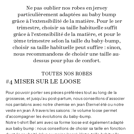
Ne pas oublier nos robes en jersey
particulièrement adaptées au baby bump
grâce à l'extensibilité de la matière. Pour le 1er
trimestre, choisir sa taille habituelle suffit
grâce à l'extensibilité de la matière, et pour le
2ème trimestre selon la taille du baby-bump,
choisir sa taille habituelle peut suffire : sinon,
nous recommandons de choisir une taille au-
dessus pour plus de confort.
Corbeille Chaude journée
60 €
Chemise Éternel été
95 €
Panier Théodora
80 €
Corbeille Chaude journée
60 €
TOUTES NOS ROBES
#4 MISER SUR LE LOOSE
Pour pouvoir porter ses pièces préférées tout au long de la
grossesse, et jusqu’au post-partum, nous conseillons d’associer
nos pantalons avec notre chemise en jean Éternel été ou notre
veste en jean À travers les saisons : le volume loose permet
d’accompagner les évolutions du baby-bump.
Notre t-shirt Bel ami avec sa forme loose est également adapté
aux baby bump : nous conseillons de choisir sa taille en fonction