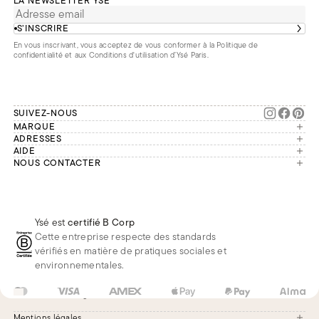
LA NEWSLETTER YSÉ
S’INSCRIRE
En vous inscrivant, vous acceptez de vous conformer à la
Politique de
confidentialité
et aux
Conditions d'utilisation d’Ysé Paris
.
SUIVEZ-NOUS
MARQUE
Manifesto
ADRESSES
Paris
AIDE
Engagements
Mon compte
NOUS CONTACTER
France
Seconde vie
Notre équipe vous répond du
Suivre ma commande
Bruxelles
Réparation
lundi au vendredi de 9h à 18h.
Effectuer un retour
Londres
Nous rejoindre
Whatsapp
Renoncer au contrat
Téléphone
Livraisons & Retours
Ysé est
certifié B Corp
E-mail
Foire aux questions
Cette entreprise respecte des standards
Réduction étudiante
vérifiés en matière de pratiques sociales et
environnementales.
FR
EUR
€
Changer
Mentions légales