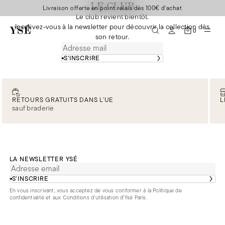
LE CLUB
Livraison offerte en point relais dès 100€ d'achat
Le club revient bientôt.
Inscrivez-vous à la newsletter pour découvrir la collection dès
0
son retour.
S'INSCRIRE
RETOURS GRATUITS DANS L’UE
L
sauf braderie
LA NEWSLETTER YSÉ
S’INSCRIRE
En vous inscrivant, vous acceptez de vous conformer à la
Politique de
confidentialité
et aux
Conditions d'utilisation d’Ysé Paris
.