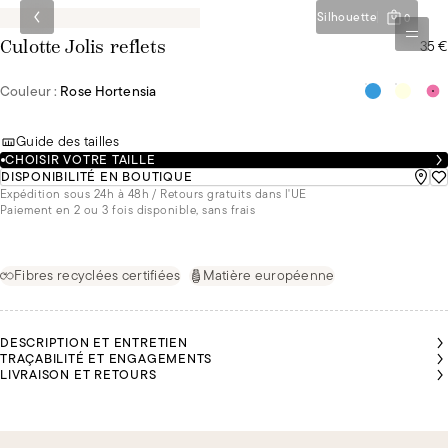
Silhouette
0
35 €
Culotte Jolis reflets
Couleur :
Rose Hortensia
Guide des tailles
CHOISIR VOTRE TAILLE
DISPONIBILITÉ EN BOUTIQUE
Expédition sous 24h à 48h / Retours gratuits dans l'UE
Paiement en 2 ou 3 fois disponible, sans frais
Fibres recyclées certifiées
Matière européenne
DESCRIPTION ET ENTRETIEN
TRAÇABILITÉ ET ENGAGEMENTS
LIVRAISON ET RETOURS