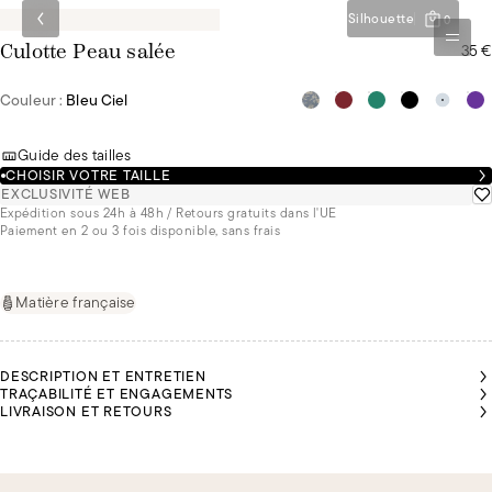
Silhouette
0
35 €
Culotte Peau salée
Couleur :
Bleu Ciel
Guide des tailles
CHOISIR VOTRE TAILLE
EXCLUSIVITÉ WEB
Expédition sous 24h à 48h / Retours gratuits dans l'UE
Paiement en 2 ou 3 fois disponible, sans frais
Matière française
DESCRIPTION ET ENTRETIEN
TRAÇABILITÉ ET ENGAGEMENTS
LIVRAISON ET RETOURS