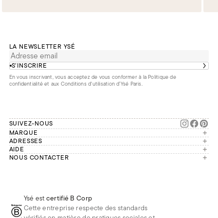
LA NEWSLETTER YSÉ
S’INSCRIRE
En vous inscrivant, vous acceptez de vous conformer à la
Politique de
confidentialité
et aux
Conditions d'utilisation d’Ysé Paris
.
SUIVEZ-NOUS
MARQUE
Manifesto
ADRESSES
Paris
AIDE
Engagements
Mon compte
NOUS CONTACTER
France
Seconde vie
Notre équipe vous répond du
Suivre ma commande
Bruxelles
Réparation
lundi au vendredi de 9h à 18h.
Effectuer un retour
Londres
Nous rejoindre
Whatsapp
Renoncer au contrat
Téléphone
Livraisons & Retours
Ysé est
certifié B Corp
E-mail
Foire aux questions
Cette entreprise respecte des standards
Réduction étudiante
vérifiés en matière de pratiques sociales et