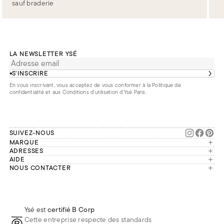
sauf braderie
LA NEWSLETTER YSÉ
S’INSCRIRE
En vous inscrivant, vous acceptez de vous conformer à la
Politique de
confidentialité
et aux
Conditions d'utilisation d’Ysé Paris
.
SUIVEZ-NOUS
MARQUE
Manifesto
ADRESSES
Paris
AIDE
Engagements
Mon compte
NOUS CONTACTER
France
Seconde vie
Notre équipe vous répond du
Suivre ma commande
Bruxelles
Réparation
lundi au vendredi de 9h à 18h.
Effectuer un retour
Londres
Nous rejoindre
Whatsapp
Renoncer au contrat
Téléphone
Livraisons & Retours
Ysé est
certifié B Corp
E-mail
Foire aux questions
Cette entreprise respecte des standards