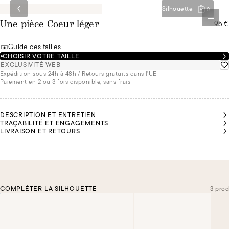
Silhouette
0
95 €
Une pièce Coeur léger
Guide des tailles
CHOISIR VOTRE TAILLE
EXCLUSIVITÉ WEB
Expédition sous 24h à 48h / Retours gratuits dans l'UE
Paiement en 2 ou 3 fois disponible, sans frais
DESCRIPTION ET ENTRETIEN
TRAÇABILITÉ ET ENGAGEMENTS
LIVRAISON ET RETOURS
COMPLÉTER LA SILHOUETTE
3 prod