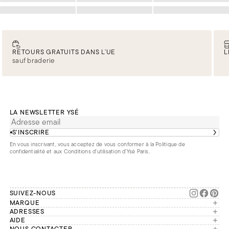
Chargement
Chargement
Chargement
RETOURS GRATUITS DANS L’UE
L
sauf braderie
LA NEWSLETTER YSÉ
S’INSCRIRE
En vous inscrivant, vous acceptez de vous conformer à la
Politique de
confidentialité
et aux
Conditions d'utilisation d’Ysé Paris
.
SUIVEZ-NOUS
MARQUE
Manifesto
ADRESSES
Paris
AIDE
Engagements
NOUS CONTACTER