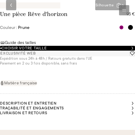
Silhouette
0
95 €
Une pièce Rêve d'horizon
Couleur :
Prune
Guide des tailles
CHOISIR VOTRE TAILLE
EXCLUSIVITÉ WEB
Expédition sous 24h à 48h / Retours gratuits dans l'UE
Paiement en 2 ou 3 fois disponible, sans frais
Matière française
DESCRIPTION ET ENTRETIEN
TRAÇABILITÉ ET ENGAGEMENTS
LIVRAISON ET RETOURS