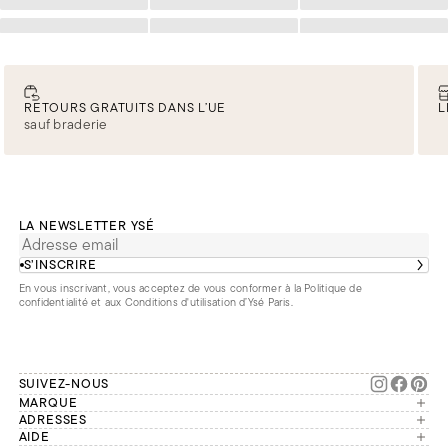
Chargement
Chargement
Chargement
Chargement
Chargement
Chargement
RETOURS GRATUITS DANS L’UE
L
sauf braderie
LA NEWSLETTER YSÉ
S’INSCRIRE
En vous inscrivant, vous acceptez de vous conformer à la
Politique de
confidentialité
et aux
Conditions d'utilisation d’Ysé Paris
.
SUIVEZ-NOUS
MARQUE
Manifesto
ADRESSES
Paris
AIDE
Engagements