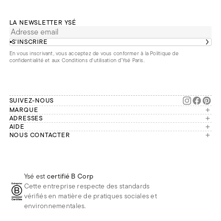
LA NEWSLETTER YSÉ
S’INSCRIRE
En vous inscrivant, vous acceptez de vous conformer à la
Politique de
confidentialité
et aux
Conditions d'utilisation d’Ysé Paris
.
SUIVEZ-NOUS
MARQUE
Manifesto
ADRESSES
Paris
AIDE
Engagements
Mon compte
NOUS CONTACTER
France
Seconde vie
Notre équipe vous répond du
Suivre ma commande
Bruxelles
Réparation
lundi au vendredi de 9h à 18h.
Effectuer un retour
Londres
Nous rejoindre
Whatsapp
Renoncer au contrat
Téléphone
Livraisons & Retours
Ysé est
certifié B Corp
E-mail
Foire aux questions
Cette entreprise respecte des standards
Réduction étudiante
vérifiés en matière de pratiques sociales et
environnementales.