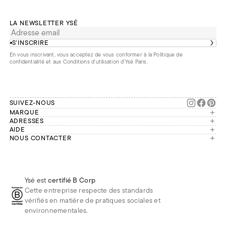
LA NEWSLETTER YSÉ
S’INSCRIRE
En vous inscrivant, vous acceptez de vous conformer à la
Politique de
confidentialité
et aux
Conditions d'utilisation d’Ysé Paris
.
SUIVEZ-NOUS
MARQUE
Manifesto
ADRESSES
Paris
AIDE
Engagements
Mon compte
NOUS CONTACTER
France
Seconde vie
Notre équipe vous répond du
Suivre ma commande
Bruxelles
Réparation
lundi au vendredi de 9h à 18h.
Effectuer un retour
Londres
Nous rejoindre
Whatsapp
Renoncer au contrat
Téléphone
Livraisons & Retours
Ysé est
certifié B Corp
E-mail
Foire aux questions
Cette entreprise respecte des standards
Réduction étudiante
vérifiés en matière de pratiques sociales et
environnementales.