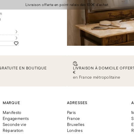
Livraison offerte en point relais dès 100€ d'achat
on
0
GRATUITE EN BOUTIQUE
LIVRAISON À DOMICILE OFFERT
€
en France métropolitaine
MARQUE
ADRESSES
A
Manifesto
Paris
M
Engagements
France
S
Seconde vie
Bruxelles
E
Réparation
Londres
R