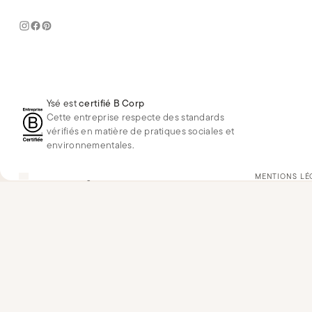
Ysé est
certifié B Corp
Cette entreprise respecte des standards
vérifiés en matière de pratiques sociales et
environnementales.
FR
EUR
€
Changer
MENTIONS LÉ