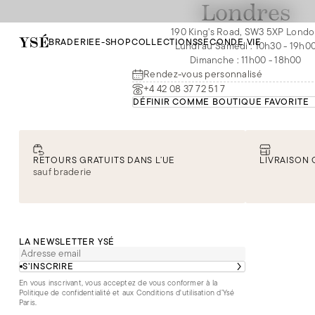
Londres
190 King's Road, SW3 5XP Lond
BRADERIE
E-SHOP
COLLECTIONS
SECONDE VIE
Lundi au Samedi
:
10h30 - 19h0
Dimanche
:
11h00 - 18h00
Rendez-vous personnalisé
+4 42 08 37 72 51 7
DÉFINIR COMME BOUTIQUE FAVORITE
RETOURS GRATUITS DANS L’UE
LIVRAISON 
sauf braderie
LA NEWSLETTER YSÉ
S’INSCRIRE
En vous inscrivant, vous acceptez de vous conformer à la
Politique de confidentialité
et aux
Conditions d'utilisation d’Ysé
Paris
.