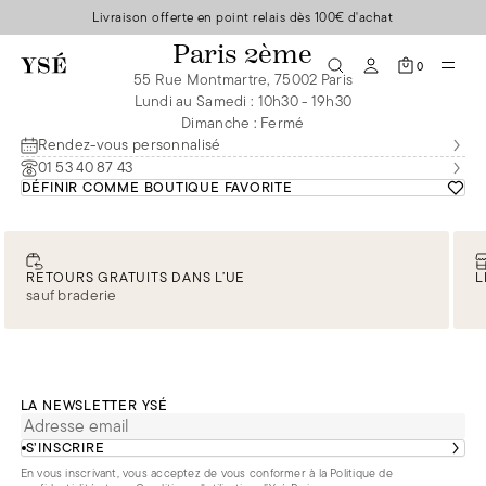
Livraison offerte en point relais dès 100€ d'achat
Paris 2ème
0
55 Rue Montmartre, 75002 Paris
Lundi au Samedi
:
10h30 - 19h30
Dimanche
:
Fermé
Rendez-vous personnalisé
01 53 40 87 43
DÉFINIR COMME BOUTIQUE FAVORITE
RETOURS GRATUITS DANS L’UE
L
sauf braderie
LA NEWSLETTER YSÉ
S’INSCRIRE
En vous inscrivant, vous acceptez de vous conformer à la
Politique de