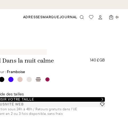
ADRESSES
MARQUE
JOURNAL
0
140 £GB
l Dans la nuit calme
ur :
Framboise
de des tailles
SIR VOTRE TAILLE
USIVITÉ WEB
tion sous 24h à 48h / Retours gratuits dans l'UE
nt en 2 ou 3 fois disponible, sans frais