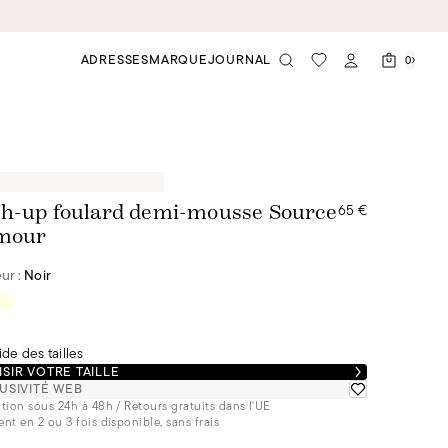
ADRESSES
MARQUE
JOURNAL
0
65 €
h-up foulard demi-mousse Source
mour
ur :
Noir
de des tailles
SIR VOTRE TAILLE
USIVITÉ WEB
tion sous 24h à 48h / Retours gratuits dans l'UE
nt en 2 ou 3 fois disponible, sans frais