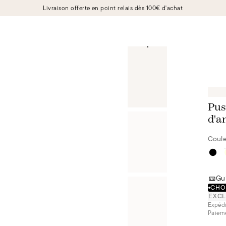
Livraison offerte en point relais dès 100€ d'achat
Pus
d'a
Coule
Gui
CHOI
EXCL
Expédi
Paieme