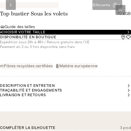
Silhouette
0
70 £GB
Top bustier Sous les volets
Guide des tailles
CHOISIR VOTRE TAILLE
DISPONIBILITÉ EN BOUTIQUE
Expédition sous 24h à 48h / Retours gratuits dans l'UE
Paiement en 2 ou 3 fois disponible, sans frais
Fibres recyclées certifiées
Matière européenne
DESCRIPTION ET ENTRETIEN
TRAÇABILITÉ ET ENGAGEMENTS
LIVRAISON ET RETOURS
COMPLÉTER LA SILHOUETTE
3 prod