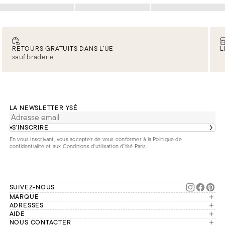
Chargement
Chargement
Chargement
RETOURS GRATUITS DANS L’UE
L
sauf braderie
LA NEWSLETTER YSÉ
S’INSCRIRE
En vous inscrivant, vous acceptez de vous conformer à la
Politique de
confidentialité
et aux
Conditions d'utilisation d’Ysé Paris
.
SUIVEZ-NOUS
MARQUE
Manifesto
ADRESSES
Paris
AIDE
Engagements
Mon compte
NOUS CONTACTER
France