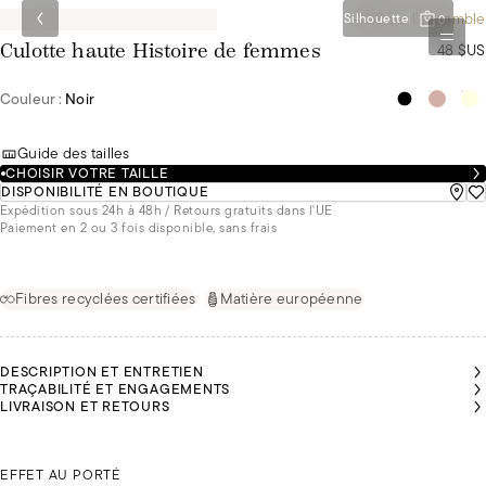
-10€ sur l'ensemble
Silhouette
0
48 $US
Culotte haute Histoire de femmes
Couleur :
Noir
Guide des tailles
CHOISIR VOTRE TAILLE
DISPONIBILITÉ EN BOUTIQUE
Expédition sous 24h à 48h / Retours gratuits dans l'UE
Paiement en 2 ou 3 fois disponible, sans frais
Fibres recyclées certifiées
Matière européenne
DESCRIPTION ET ENTRETIEN
TRAÇABILITÉ ET ENGAGEMENTS
LIVRAISON ET RETOURS
ABELLE
MALU
MALU
MALU
MALU
MALU
PORTE
PORTE
PORTE
PORTE
PORTE
PORTE
DU 42
ISABELLE PORTE DU 42
DU 36
DU 36
DU 36
DU 36
DU 36
EFFET AU PORTÉ