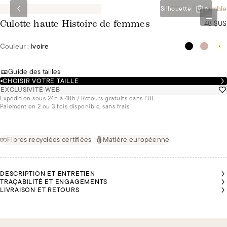
-10€ sur l'ensemble
Silhouette
0
48 $US
Culotte haute Histoire de femmes
Couleur :
Ivoire
Guide des tailles
CHOISIR VOTRE TAILLE
EXCLUSIVITÉ WEB
Expédition sous 24h à 48h / Retours gratuits dans l'UE
Paiement en 2 ou 3 fois disponible, sans frais
Fibres recyclées certifiées
Matière européenne
DESCRIPTION ET ENTRETIEN
TRAÇABILITÉ ET ENGAGEMENTS
LIVRAISON ET RETOURS