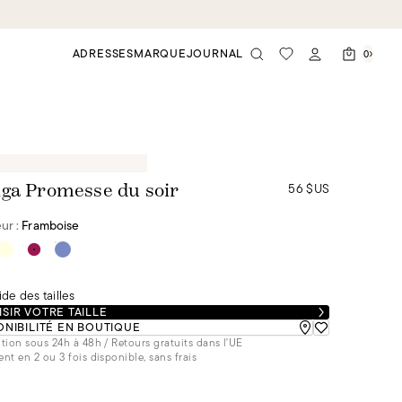
ADRESSES
MARQUE
JOURNAL
0
56 $US
ga Promesse du soir
ur :
Framboise
de des tailles
SIR VOTRE TAILLE
ONIBILITÉ EN BOUTIQUE
tion sous 24h à 48h / Retours gratuits dans l'UE
nt en 2 ou 3 fois disponible, sans frais