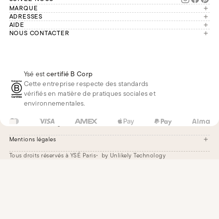
MARQUE
Manifesto
ADRESSES
Paris
AIDE
Engagements
Mon compte
NOUS CONTACTER
France
Seconde vie
Notre équipe vous répond du
Suivre ma commande
Bruxelles
Réparation
lundi au vendredi de 9h à 18h.
Effectuer un retour
Londres
Nous rejoindre
Whatsapp
Renoncer au contrat
Téléphone
Livraisons & Retours
Ysé est
certifié B Corp
E-mail
Foire aux questions
Cette entreprise respecte des standards
Réduction étudiante
vérifiés en matière de pratiques sociales et
environnementales.
US
USD
$
Changer
Mentions légales
Tous droits réservés à YSÉ Paris
by Unlikely Technology
Mentions légales
CGV
Paramètres des cookies
Accessibilité