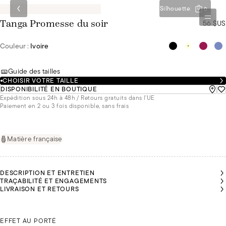
Silhouette
0
56 $US
Tanga Promesse du soir
Couleur :
Ivoire
Guide des tailles
CHOISIR VOTRE TAILLE
DISPONIBILITÉ EN BOUTIQUE
Expédition sous 24h à 48h / Retours gratuits dans l'UE
Paiement en 2 ou 3 fois disponible, sans frais
Matière française
DESCRIPTION ET ENTRETIEN
TRAÇABILITÉ ET ENGAGEMENTS
LIVRAISON ET RETOURS
ANNA
ANNA
MALU
MALU
MALU
MALU
PORTE
PORTE
PORTE
PORTE
PORTE
PORTE
DU 36
DU 36
ANNA PORTE DU 36
DU 36
DU 36
DU 36
DU 36
EFFET AU PORTÉ