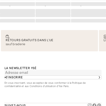
Chargement
Chargement
Chargement
Chargement
Chargement
Chargement
Chargement
Chargement
Chargement
Chargement
Chargement
Chargement
RETOURS GRATUITS DANS L’UE
L
sauf braderie
LA NEWSLETTER YSÉ
S’INSCRIRE
En vous inscrivant, vous acceptez de vous conformer à la
Politique de
confidentialité
et aux
Conditions d'utilisation d’Ysé Paris
.
SUIVEZ-NOUS