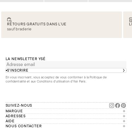
RETOURS GRATUITS DANS L’UE
L
sauf braderie
LA NEWSLETTER YSÉ
S’INSCRIRE
En vous inscrivant, vous acceptez de vous conformer à la
Politique de
confidentialité
et aux
Conditions d'utilisation d’Ysé Paris
.
SUIVEZ-NOUS
MARQUE
Manifesto
ADRESSES
Paris
AIDE
Engagements
Mon compte
NOUS CONTACTER
France
Seconde vie
Notre équipe vous répond du