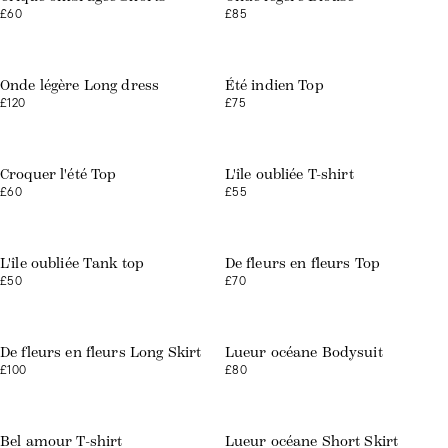
£60
£85
Onde légère Long dress
Été indien Top
£120
£75
Croquer l'été Top
L'île oubliée T-shirt
£60
£55
L'île oubliée Tank top
De fleurs en fleurs Top
£50
£70
De fleurs en fleurs Long Skirt
Lueur océane Bodysuit
£100
£80
Bel amour T-shirt
Lueur océane Short Skirt