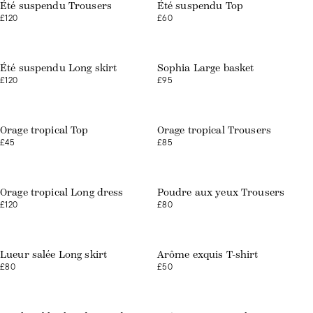
Été suspendu Trousers
Été suspendu Top
£120
£60
Web exclusive
Été suspendu Long skirt
Sophia Large basket
£120
£95
Web exclusive
Web exclusive
Orage tropical Top
Orage tropical Trousers
£45
£85
Orage tropical Long dress
Poudre aux yeux Trousers
£120
£80
Lueur salée Long skirt
Arôme exquis T-shirt
£80
£50