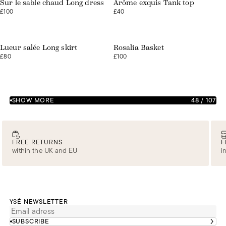
Sur le sable chaud Long dress
Arôme exquis Tank top
£100
£40
Lueur salée Long skirt
Rosalia Basket
£80
£100
SHOW MORE
48
/
107
FREE RETURNS
F
within the UK and EU
i
YSÉ NEWSLETTER
SUBSCRIBE