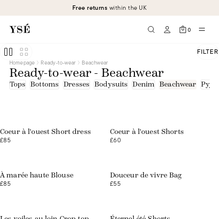
Free returns
within the UK
0
FILTER
Homepage
Ready-to-wear
Beachwear
Ready-to-wear - Beachwear
Tops
Bottoms
Dresses
Bodysuits
Denim
Beachwear
Pyja
Web exclusive
Web exclusive
Coeur à l'ouest Short dress
Coeur à l'ouest Shorts
£85
£60
À marée haute Blouse
Douceur de vivre Bag
£85
£55
Web exclusive
Les voiles au loin Crop top
Éternel été Shorts