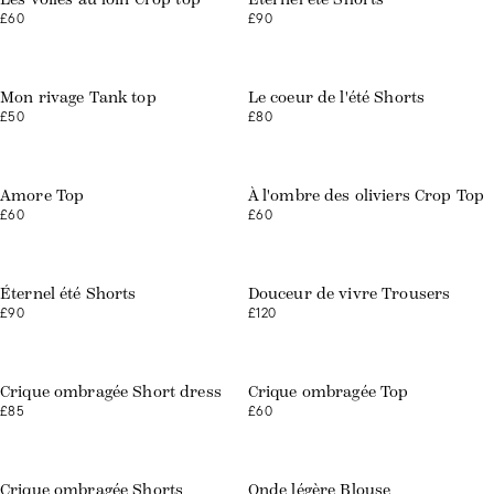
£60
£90
Mon rivage Tank top
Le coeur de l'été Shorts
£50
£80
Web exclusive
Amore Top
À l'ombre des oliviers Crop Top
£60
£60
Éternel été Shorts
Douceur de vivre Trousers
£90
£120
Crique ombragée Short dress
Crique ombragée Top
£85
£60
Crique ombragée Shorts
Onde légère Blouse