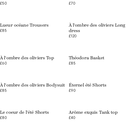
£50
£70
Web exclusive
Lueur océane Trousers
À l'ombre des oliviers Long
£85
dress
£120
Web exclusive
Low stock
À l'ombre des oliviers Top
Théodora Basket
£60
£85
Web exclusive
À l'ombre des oliviers Bodysuit
Éternel été Shorts
£85
£90
Le coeur de l'été Shorts
Arôme exquis Tank top
£80
£40
Web exclusive
Web exclusive