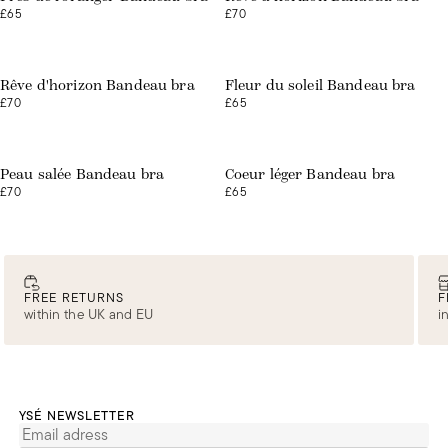
£65
£70
Web exclusive
Rêve d'horizon Bandeau bra
Fleur du soleil Bandeau bra
£70
£65
Web exclusive
Web exclusive
Peau salée Bandeau bra
Coeur léger Bandeau bra
£70
£65
FREE RETURNS
F
within the UK and EU
i
YSÉ NEWSLETTER