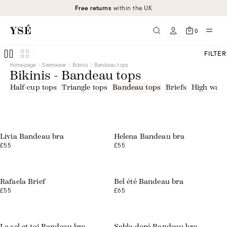
Black
Free returns
within the UK
Blue
Brown
Green
0
Orange
Pink
Print
FILTER
Purple
Homepage
Swimwear
Bikinis
Bandeau tops
Red
Bikinis - Bandeau tops
White
Yellow
Half-cup tops
Triangle tops
Bandeau tops
Briefs
High waist
Jacquard
Microfibre - recycled fibres
Web exclusive
Web exclusive
Livia Bandeau bra
Helena Bandeau bra
£55
£55
Web exclusive
Rafaela Brief
Bel été Bandeau bra
£55
£65
Web exclusive
Web exclusive
Le sel et toi Bandeau bra
Sable doré Bandeau bra