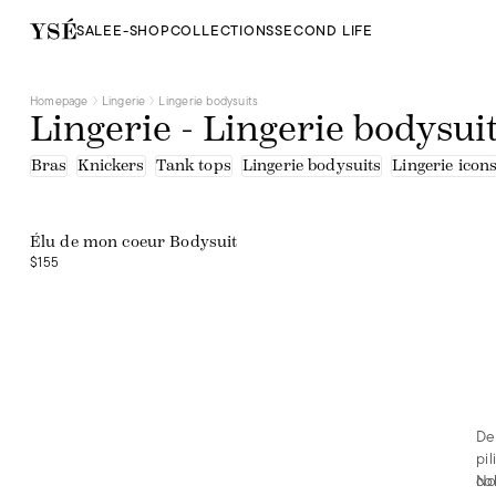
SALE
E-SHOP
COLLECTIONS
SECOND LIFE
Homepage
Lingerie
Lingerie bodysuits
Lingerie - Lingerie bodysui
Bras
Knickers
Tank tops
Lingerie bodysuits
Lingerie icon
Web exclusive
Élu de mon coeur Bodysuit
$155
De
pil
co
No