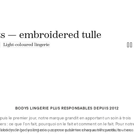
ts — embroidered tulle
s
Light-coloured lingerie
BODYS LINGERIE PLUS RESPONSABLES DEPUIS 2012
puis le premier jour, notre marque grandit en apportant un soin à trois
iers : ce que l’on fait, pourquoi on le fait et comment on le fait. Pour notr
llection de bodys lingerie - comme pour tous nos autres produits - nous
s bodys lingerie sont conçus pour sublimer chaque silhouette, tout en