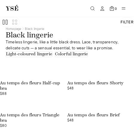
0
FILTER
Homepage
Black lingerie
Black lingerie
Timeless lingerie, like a little black dress. Lace, transparency,
delicate cuts — a sensual essential, to wear like a promise.
Light-coloured lingerie
Colorful lingerie
Web exclusive
Web exclusive
Au temps des fleurs Half-cup
Au temps des fleurs Shorty
$48
bra
$88
Web exclusive
Web exclusive
Au temps des fleurs Triangle
Au temps des fleurs Brief
$48
bra
$80