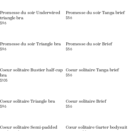
Promesse du soir Underwired
Promesse du soir Tanga brief
$56
triangle bra
$96
Promesse du soir Triangle bra
Promesse du soir Brief
$96
$56
Coeur solitaire Bustier half-cup
Coeur solitaire Tanga brief
$56
bra
$105
Coeur solitaire Triangle bra
Coeur solitaire Brief
$96
$56
Web exclusive
Coeur solitaire Semi-padded
Cœur solitaire Garter bodysuit