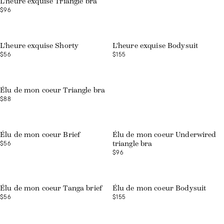
L'heure exquise Triangle bra
$96
Web exclusive
L'heure exquise Shorty
L'heure exquise Bodysuit
$56
$155
Web exclusive
Élu de mon coeur Triangle bra
$88
Web exclusive
Web exclusive
Élu de mon coeur Brief
Élu de mon coeur Underwired
$56
triangle bra
$96
Web exclusive
Web exclusive
Élu de mon coeur Tanga brief
Élu de mon coeur Bodysuit
$56
$155
Web exclusive