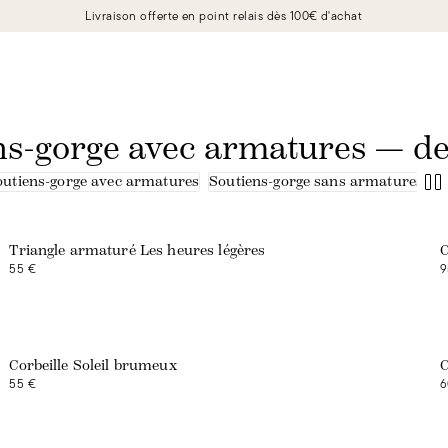
Livraison offerte en point relais dès 100€ d'achat
ns-gorge avec armatures — den
outiens-gorge avec armatures
Soutiens-gorge sans armatures
Exclusivité web
Triangle armaturé Les heures légères
C
55 €
9
Exclusivité web
Corbeille Soleil brumeux
C
55 €
6