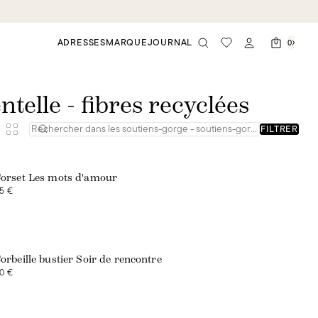
ADRESSES
MARQUE
JOURNAL
0
telle - fibres recyclées
FILTRER
Exclusivité web
orset Les mots d'amour
5 €
orbeille bustier Soir de rencontre
0 €