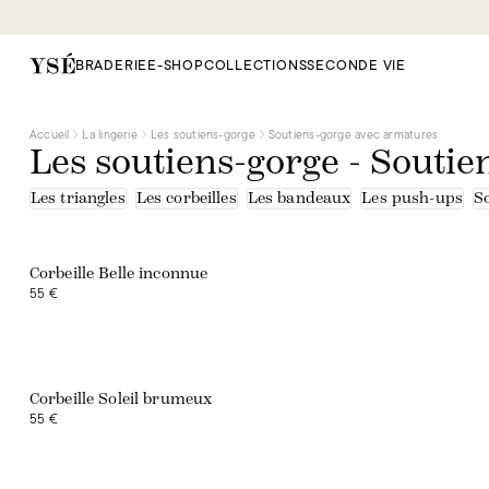
BRADERIE
E-SHOP
COLLECTIONS
SECONDE VIE
Accueil
La lingerie
Les soutiens-gorge
Soutiens-gorge avec armatures
Les soutiens-gorge - Soutie
Les triangles
Les corbeilles
Les bandeaux
Les push-ups
S
Corbeille Belle inconnue
55 €
Exclusivité web
Corbeille Soleil brumeux
55 €