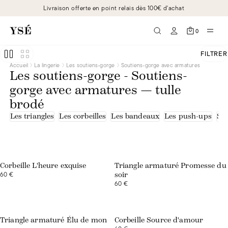
Livraison offerte en point relais dès 100€ d'achat
0
FILTRER
Accueil
La lingerie
Les soutiens-gorge
Soutiens-gorge avec armatures
Les soutiens-gorge - Soutiens-
gorge avec armatures — tulle
brodé
Les triangles
Les corbeilles
Les bandeaux
Les push-ups
Sou
Corbeille L'heure exquise
Triangle armaturé Promesse du
60 €
soir
60 €
Exclusivité web
Exclusivité web
Triangle armaturé Élu de mon
Corbeille Source d'amour