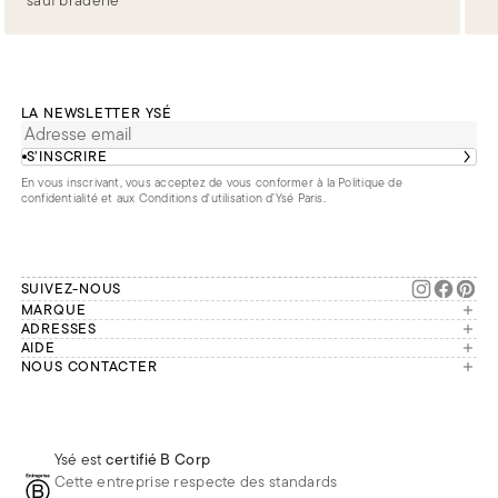
sauf braderie
LA NEWSLETTER YSÉ
S’INSCRIRE
En vous inscrivant, vous acceptez de vous conformer à la
Politique de
confidentialité
et aux
Conditions d'utilisation d’Ysé Paris
.
SUIVEZ-NOUS
MARQUE
Manifesto
ADRESSES
Paris
AIDE
Engagements
Mon compte
NOUS CONTACTER
France
Seconde vie
Notre équipe vous répond du
Suivre ma commande
Bruxelles
Réparation
lundi au vendredi de 9h à 18h.
Effectuer un retour
Londres
Nous rejoindre
Whatsapp
Renoncer au contrat
Téléphone
Livraisons & Retours
Ysé est
certifié B Corp
E-mail
Foire aux questions
Cette entreprise respecte des standards