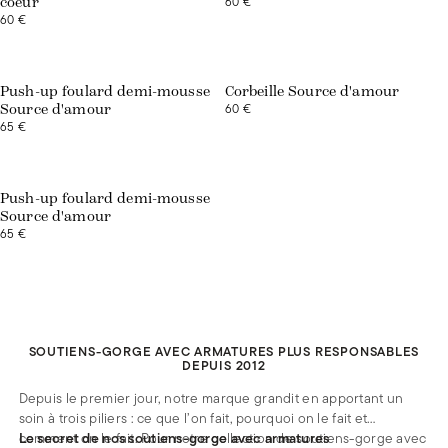
60 €
coeur
60 €
Exclusivité web
Exclusivité web
Push-up foulard demi-mousse
Corbeille Source d'amour
60 €
Source d'amour
65 €
Exclusivité web
Push-up foulard demi-mousse
Source d'amour
65 €
SOUTIENS-GORGE AVEC ARMATURES PLUS RESPONSABLES
DEPUIS 2012
Depuis le premier jour, notre marque grandit en apportant un
soin à trois piliers : ce que l’on fait, pourquoi on le fait et
comment on le fait. Pour notre collection de soutiens-gorge avec
Le secret de nos soutiens-gorge avec armatures