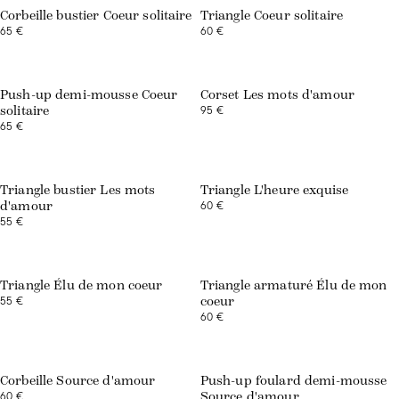
Corbeille bustier Coeur solitaire
Triangle Coeur solitaire
65 €
60 €
Exclusivité web
Exclusivité web
Push-up demi-mousse Coeur
Corset Les mots d'amour
95 €
solitaire
65 €
Exclusivité web
Exclusivité web
Triangle bustier Les mots
Triangle L'heure exquise
60 €
d'amour
55 €
Exclusivité web
Exclusivité web
Triangle Élu de mon coeur
Triangle armaturé Élu de mon
55 €
coeur
60 €
Exclusivité web
Exclusivité web
Corbeille Source d'amour
Push-up foulard demi-mousse
60 €
Source d'amour