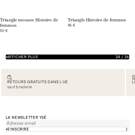
Triangle mousse Histoire de
Triangle Histoire de femmes
45 €
femmes
50 €
AFFICHER PLUS
24
/
26
RETOURS GRATUITS DANS L’UE
L
sauf braderie
LA NEWSLETTER YSÉ
S’INSCRIRE