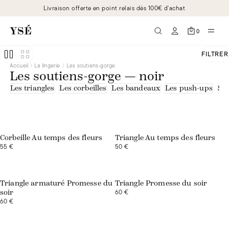
Livraison offerte en point relais dès 100€ d'achat
0
FILTRER
Accueil
La lingerie
Les soutiens-gorge
Les soutiens-gorge — noir
Les triangles
Les corbeilles
Les bandeaux
Les push-ups
Sou
Exclusivité web
Exclusivité web
Corbeille Au temps des fleurs
Triangle Au temps des fleurs
55 €
50 €
Triangle armaturé Promesse du
Triangle Promesse du soir
60 €
soir
60 €