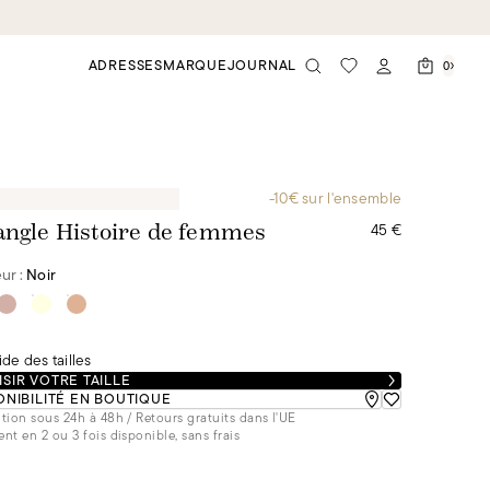
ADRESSES
MARQUE
JOURNAL
0
-10€ sur l'ensemble
45 €
angle Histoire de femmes
ur :
Noir
de des tailles
SIR VOTRE TAILLE
ONIBILITÉ EN BOUTIQUE
tion sous 24h à 48h / Retours gratuits dans l'UE
nt en 2 ou 3 fois disponible, sans frais