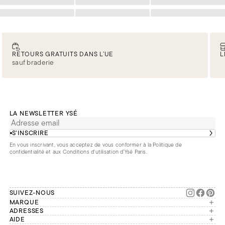
Chargement
Chargement
Chargement
Chargement
Chargement
Chargement
RETOURS GRATUITS DANS L’UE
L
sauf braderie
LA NEWSLETTER YSÉ
S’INSCRIRE
En vous inscrivant, vous acceptez de vous conformer à la
Politique de
confidentialité
et aux
Conditions d'utilisation d’Ysé Paris
.
SUIVEZ-NOUS
MARQUE
Manifesto
ADRESSES
Paris
AIDE
Engagements