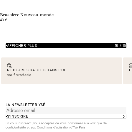
Brassière Nouveau monde
40 €
AFFICHER PLUS
15
/
15
RETOURS GRATUITS DANS L’UE
L
sauf braderie
LA NEWSLETTER YSÉ
S’INSCRIRE
En vous inscrivant, vous acceptez de vous conformer à la
Politique de
confidentialité
et aux
Conditions d'utilisation d’Ysé Paris
.