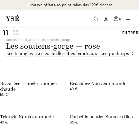
Livraison offerte en point relais dès 120€ d'achat
0
FILTRER
Accueil
La lingerie
Les soutiens-gorge
Les soutiens-gorge — rose
Les triangles
Les corbeilles
Les bandeaux
Les push-ups
Sou
Exclusivité web
Brassière triangle L'ombre
Brassière Nouveau monde
40 €
chaude
50 €
Exclusivité web
Triangle Nouveau monde
Corbeille bustier Sous les lilas
40 €
55 €
Exclusivité web
Exclusivité web