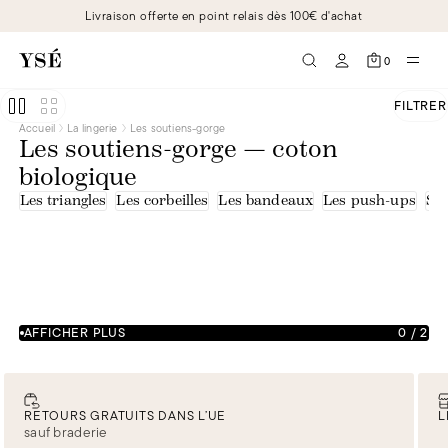
Livraison offerte en point relais dès 100€ d'achat
0
FILTRER
Accueil
La lingerie
Les soutiens-gorge
Les soutiens-gorge — coton
biologique
Les triangles
Les corbeilles
Les bandeaux
Les push-ups
Sou
AFFICHER PLUS
0
/
2
RETOURS GRATUITS DANS L’UE
L
sauf braderie