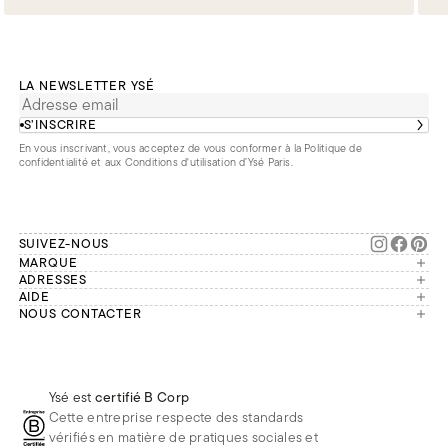
LA NEWSLETTER YSÉ
S’INSCRIRE
En vous inscrivant, vous acceptez de vous conformer à la
Politique de
confidentialité
et aux
Conditions d'utilisation d’Ysé Paris
.
SUIVEZ-NOUS
MARQUE
Manifesto
ADRESSES
Paris
AIDE
Engagements
Mon compte
NOUS CONTACTER
France
Seconde vie
Notre équipe vous répond du
Suivre ma commande
Bruxelles
Réparation
lundi au vendredi de 9h à 18h.
Effectuer un retour
Londres
Nous rejoindre
Whatsapp
Renoncer au contrat
Téléphone
Livraisons & Retours
Ysé est
certifié B Corp
E-mail
Foire aux questions
Cette entreprise respecte des standards
Réduction étudiante
vérifiés en matière de pratiques sociales et