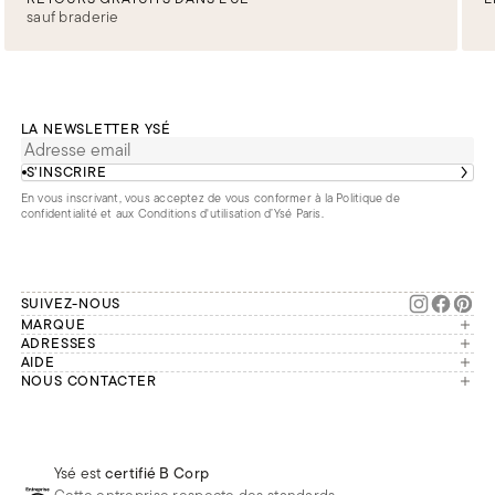
sauf braderie
LA NEWSLETTER YSÉ
S’INSCRIRE
En vous inscrivant, vous acceptez de vous conformer à la
Politique de
confidentialité
et aux
Conditions d'utilisation d’Ysé Paris
.
SUIVEZ-NOUS
MARQUE
Manifesto
ADRESSES
Paris
AIDE
Engagements
Mon compte
NOUS CONTACTER
France
Seconde vie
Notre équipe vous répond du
Suivre ma commande
Bruxelles
Réparation
lundi au vendredi de 9h à 18h.
Effectuer un retour
Londres
Nous rejoindre
Whatsapp
Renoncer au contrat
Téléphone
Livraisons & Retours
Ysé est
certifié B Corp
E-mail
Foire aux questions