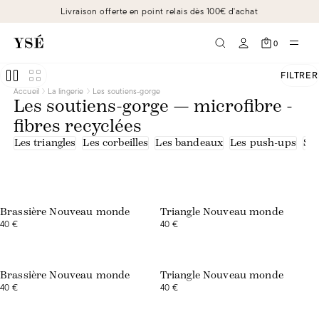
Livraison offerte en point relais dès 100€ d'achat
0
FILTRER
Accueil
La lingerie
Les soutiens-gorge
Les soutiens-gorge — microfibre -
fibres recyclées
Les triangles
Les corbeilles
Les bandeaux
Les push-ups
Sou
Exclusivité web
Exclusivité web
Brassière Nouveau monde
Triangle Nouveau monde
40 €
40 €
Exclusivité web
Exclusivité web
Brassière Nouveau monde
Triangle Nouveau monde
40 €
40 €