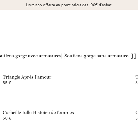
Livraison offerte en point relais dès 100€ d'achat
outiens-gorge avec armatures
Soutiens-gorge sans armatures
Triangle Après l'amour
T
55 €
6
Corbeille tulle Histoire de femmes
C
50 €
5