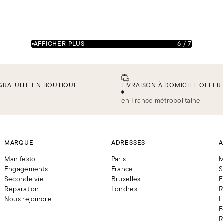
AFFICHER PLUS
6
/
7
GRATUITE EN BOUTIQUE
LIVRAISON À DOMICILE OFFERT
€
en France métropolitaine
MARQUE
ADRESSES
A
Manifesto
Paris
M
Engagements
France
S
Seconde vie
Bruxelles
E
Réparation
Londres
R
Nous rejoindre
L
F
R