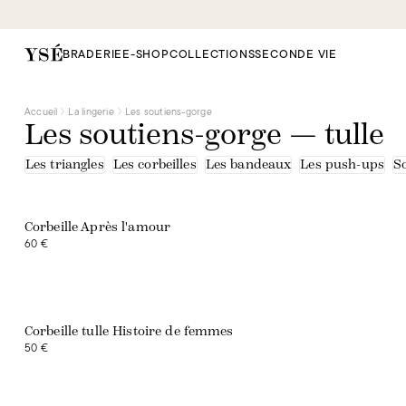
BRADERIE
E-SHOP
COLLECTIONS
SECONDE VIE
Accueil
La lingerie
Les soutiens-gorge
Les soutiens-gorge — tulle
Les triangles
Les corbeilles
Les bandeaux
Les push-ups
S
Corbeille Après l'amour
60 €
Corbeille tulle Histoire de femmes
50 €