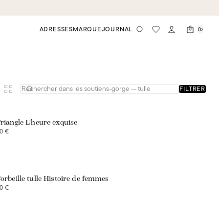
ADRESSES
MARQUE
JOURNAL
0
FILTRER
Exclusivité web
riangle L'heure exquise
0 €
Exclusivité web
orbeille tulle Histoire de femmes
0 €