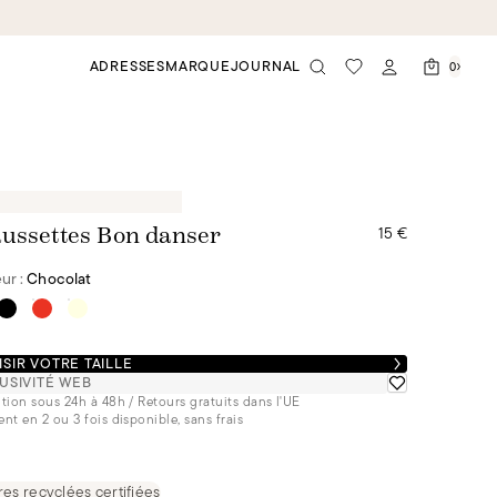
ADRESSES
MARQUE
JOURNAL
0
15 €
ussettes Bon danser
ur :
Chocolat
SIR VOTRE TAILLE
USIVITÉ WEB
tion sous 24h à 48h / Retours gratuits dans l'UE
nt en 2 ou 3 fois disponible, sans frais
res recyclées certifiées