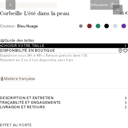
Silhouette
0
65 €
Corbeille L'été dans la peau
Couleur :
Bleu Nuage
Guide des tailles
CHOISIR VOTRE TAILLE
DISPONIBILITÉ EN BOUTIQUE
Expédition sous 24h à 48h / Retours gratuits dans l'UE
Paiement en 2 ou 3 fois disponible, sans frais
Matière française
DESCRIPTION ET ENTRETIEN
TRAÇABILITÉ ET ENGAGEMENTS
LIVRAISON ET RETOURS
IRIS
LEYA
LEYA
LEYA
LEYA
FAIT
FAIT
FAIT
FAIT
FAIT
DU
DU
DU
DU
DU
90C
IRIS FAIT DU 90C
85B
85B
85B
85B
EFFET AU PORTÉ