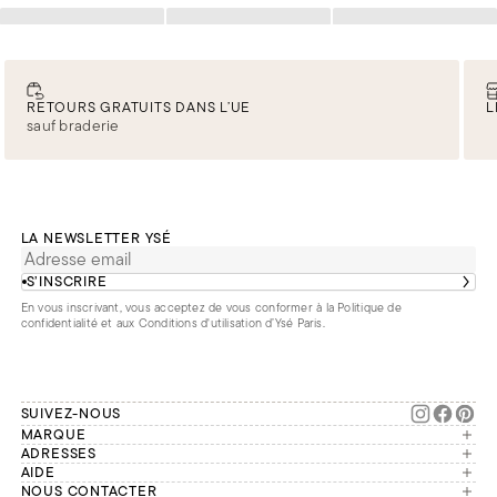
Chargement
Chargement
Chargement
RETOURS GRATUITS DANS L’UE
L
sauf braderie
LA NEWSLETTER YSÉ
S’INSCRIRE
En vous inscrivant, vous acceptez de vous conformer à la
Politique de
confidentialité
et aux
Conditions d'utilisation d’Ysé Paris
.
SUIVEZ-NOUS
MARQUE
Manifesto
ADRESSES
Paris
AIDE
Engagements
Mon compte
NOUS CONTACTER
France