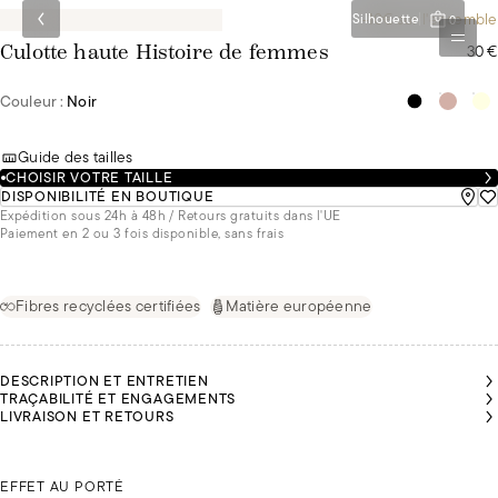
-10€ sur l'ensemble
Silhouette
0
30 €
Culotte haute Histoire de femmes
Couleur :
Noir
Guide des tailles
CHOISIR VOTRE TAILLE
DISPONIBILITÉ EN BOUTIQUE
Expédition sous 24h à 48h / Retours gratuits dans l'UE
Paiement en 2 ou 3 fois disponible, sans frais
Fibres recyclées certifiées
Matière européenne
DESCRIPTION ET ENTRETIEN
TRAÇABILITÉ ET ENGAGEMENTS
LIVRAISON ET RETOURS
ABELLE
MALU
MALU
MALU
MALU
MALU
PORTE
PORTE
PORTE
PORTE
PORTE
PORTE
DU 42
ISABELLE PORTE DU 42
DU 36
DU 36
DU 36
DU 36
DU 36
EFFET AU PORTÉ