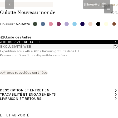
-10€ sur l'ensemble
Silhouette
0
25 €
Culotte Nouveau monde
Couleur :
Noisette
Guide des tailles
CHOISIR VOTRE TAILLE
EXCLUSIVITÉ WEB
Expédition sous 24h à 48h / Retours gratuits dans l'UE
Paiement en 2 ou 3 fois disponible, sans frais
Fibres recyclées certifiées
DESCRIPTION ET ENTRETIEN
TRAÇABILITÉ ET ENGAGEMENTS
LIVRAISON ET RETOURS
ANNE
ANNE
ANNE
SOFIE
SOFIE
SOFIE
SSANDRA
SSANDRA
PORTE
PORTE
PORTE
TE DU S
TE DU S
ALESSANDRA PORTE DU S
DU S
DU S
DU S
EFFET AU PORTÉ