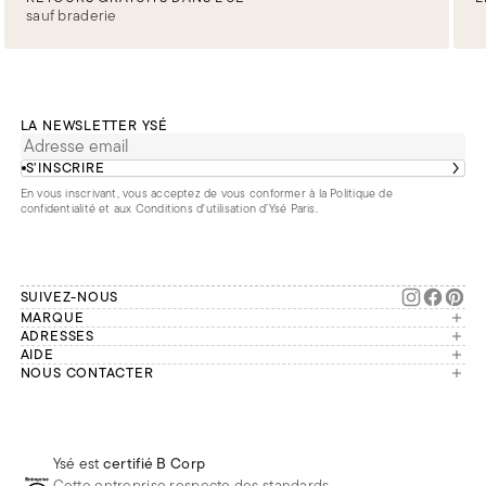
sauf braderie
LA NEWSLETTER YSÉ
S’INSCRIRE
En vous inscrivant, vous acceptez de vous conformer à la
Politique de
confidentialité
et aux
Conditions d'utilisation d’Ysé Paris
.
SUIVEZ-NOUS
MARQUE
Manifesto
ADRESSES
Paris
AIDE
Engagements
Mon compte
NOUS CONTACTER
France
Seconde vie
Notre équipe vous répond du
Suivre ma commande
Bruxelles
Réparation
lundi au vendredi de 9h à 18h.
Effectuer un retour
Londres
Nous rejoindre
Whatsapp
Renoncer au contrat
Téléphone
Livraisons & Retours
Ysé est
certifié B Corp
E-mail
Foire aux questions
Cette entreprise respecte des standards