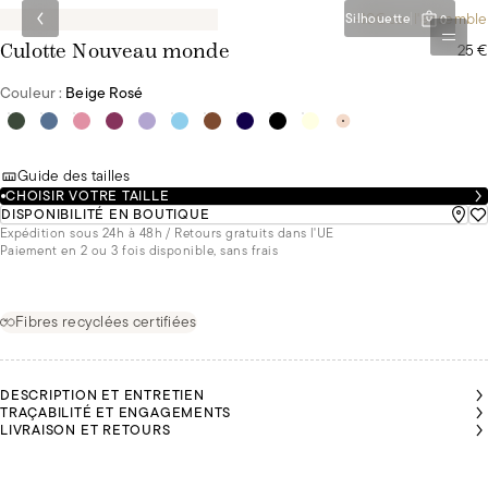
-10€ sur l'ensemble
Silhouette
0
25 €
Culotte Nouveau monde
Couleur :
Beige Rosé
Guide des tailles
CHOISIR VOTRE TAILLE
DISPONIBILITÉ EN BOUTIQUE
Expédition sous 24h à 48h / Retours gratuits dans l'UE
Paiement en 2 ou 3 fois disponible, sans frais
Fibres recyclées certifiées
DESCRIPTION ET ENTRETIEN
TRAÇABILITÉ ET ENGAGEMENTS
LIVRAISON ET RETOURS